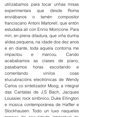
utilizabamos para tocar unhas misas 
experimentais que desde Roma 
enviábanos o tamén compositor 
franciscano Antoni Martorell, que entón 
estudaba alí con Ennio Morricone. Para 
min, en plena ditadura, que viña dunha 
aldea pequena, na idade dos dez anos 
e en diante, toda aquela contorna me 
impactou e marcou. Cando 
acababamos as clases de piano, 
pasabamos horas escoitando e 
comentando vinilos coas 
elucubracións electrónicas de Wendy 
Carlos co sintetizador Moog, a integral 
das Cantatas de J.S Bach, Jacques 
Loussier, rock sinfónico, Duke Ellington 
e música contemporánea de Halfter e 
Stockhausen. Todo un luxo naqueles 
tempos de escuridade intelectual do 