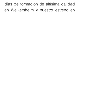
días de formación de altísima calidad 
en Weikersheim y nuestro estreno en 
Alemania en el mes de septiembre; las 
jornadas de ensayo en Helsinki, 
nuestro estreno en Finlandia y nuestra 
participación en el concurso Montserrat 
Alavedra en noviembre; el estreno del 
proyecto Selkie en noviembre, que es 
quizás el más novedoso y significativo 
que hemos realizado; la celebración 
de nuestro quinto aniversario en Palma 
en marzo; y por último este encuentro 
final de temporada, en el que nos 
estrenamos en Portugal. En conclusión, 
ha sido una temporada con 5 
proyectos de gran interés artístico y 
desarrollo personal y profesional, en 
los que hemos expandido nuestro 