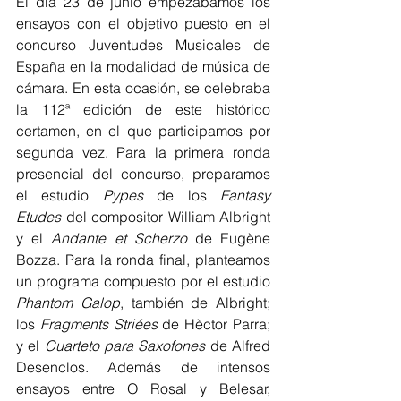
El día 23 de junio empezábamos los 
ensayos con el objetivo puesto en el 
concurso Juventudes Musicales de 
España en la modalidad de música de 
cámara. En esta ocasión, se celebraba 
la 112ª edición de este histórico 
certamen, en el que participamos por 
segunda vez. Para la primera ronda 
presencial del concurso, preparamos 
el estudio 
Pypes
 de los 
Fantasy 
Etudes
 del compositor William Albright 
y el 
Andante et Scherzo 
de Eugène 
Bozza. Para la ronda final, planteamos 
un programa compuesto por el estudio 
Phantom Galop
, también de Albright; 
los
 Fragments Striées 
de Hèctor Parra; 
y el 
Cuarteto para Saxofones
 de Alfred 
Desenclos. Además de intensos 
ensayos entre O Rosal y Belesar, 