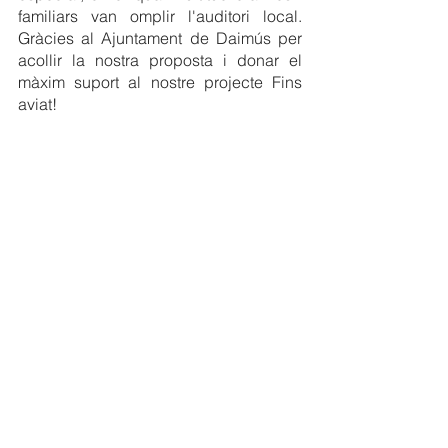
familiars van omplir l'auditori local. 
Gràcies al Ajuntament de Daimús per 
acollir la nostra proposta i donar el 
màxim suport al nostre projecte Fins 
aviat!
El dilluns posàvem rumb a les nostres 
ciutats de resiliència (de residència, 
perdó) dient adeu a la llum del 
Mediterrani que tant ens agrada. Una 
vegada més, ens acomiadàvem amb la 