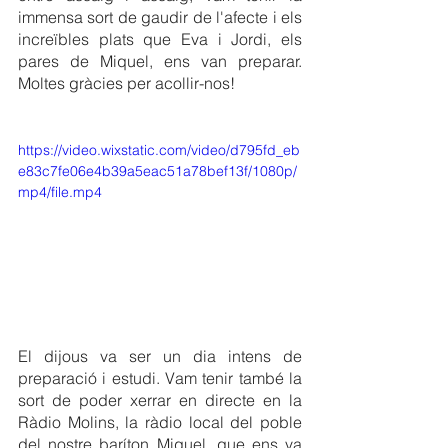
immensa sort de gaudir de l'afecte i els 
increïbles plats que Eva i Jordi, els 
pares de Miquel, ens van preparar. 
Moltes gràcies per acollir-nos!
https://video.wixstatic.com/video/d795fd_eb
e83c7fe06e4b39a5eac51a78bef13f/1080p/
mp4/file.mp4
El dijous va ser un dia intens de 
preparació i estudi. Vam tenir també la 
sort de poder xerrar en directe en la 
Ràdio Molins, la ràdio local del poble 
del nostre baríton Miquel, que ens va 