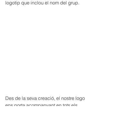
logotip que inclou el nom del grup.
Des de la seva creació, el nostre logo 
ens porta acompanyant en tots els 
nostres projectes i és una part 
indispensable de la nostra identitat 
com a grup. Gràcies Noelia per la teva 