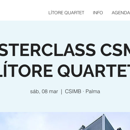
LÍTORE QUARTET
INFO
AGENDA
STERCLASS CSM
LÍTORE QUARTE
sáb, 08 mar
  |  
CSIMB · Palma